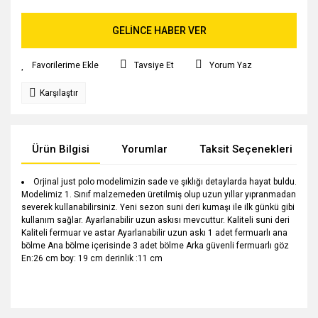
GELİNCE HABER VER
Tavsiye Et
Yorum Yaz
Karşılaştır
Ürün Bilgisi
Yorumlar
Taksit Seçenekleri
Orjinal just polo modelimizin sade ve şıklığı detaylarda hayat buldu.
Modelimiz 1. Sınıf malzemeden üretilmiş olup uzun yıllar yıpranmadan
severek kullanabilirsiniz. Yeni sezon suni deri kumaşı ile ilk günkü gibi
kullanım sağlar. Ayarlanabilir uzun askısı mevcuttur. Kaliteli suni deri
Kaliteli fermuar ve astar Ayarlanabilir uzun askı 1 adet fermuarlı ana
bölme Ana bölme içerisinde 3 adet bölme Arka güvenli fermuarlı göz
En:26 cm boy: 19 cm derinlik :11 cm
Bu ürünün fiyat bilgisi, resim, ürün açıklamalarında ve diğer