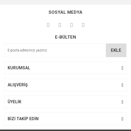
konularda yetersiz gördüğünüz noktaları öneri formunu
Bu ürüne ilk yorumu siz yapın!
kullanarak tarafımıza iletebilirsiniz.
SOSYAL MEDYA
Görüş ve önerileriniz için teşekkür ederiz.
Yorum Yaz
Ürün resmi kalitesiz, bozuk veya görüntülenemiyor.
E-BÜLTEN
Ürün açıklamasında eksik bilgiler bulunuyor.
Ürün bilgilerinde hatalar bulunuyor.
EKLE
Ürün fiyatı diğer sitelerden daha pahalı.
Bu ürüne benzer farklı alternatifler olmalı.
KURUMSAL
ALIŞVERİŞ
Gönder
ÜYELİK
BİZİ TAKİP EDİN