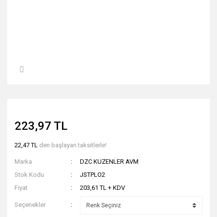
223,97 TL
22,47 TL
den başlayan taksitlerle!
Marka
DZC KUZENLER AVM
Stok Kodu
JSTPLO2
Fiyat
203,61 TL + KDV
Seçenekler