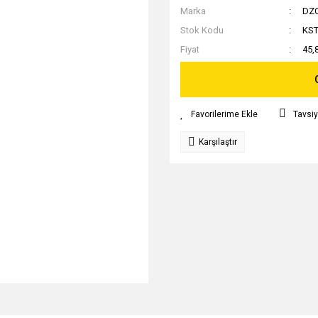
Marka
DZ
Stok Kodu
KST
Fiyat
45,
Tavsiy
Karşılaştır