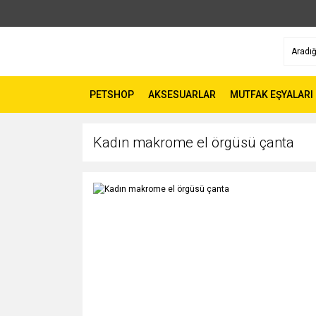
PETSHOP
AKSESUARLAR
MUTFAK EŞYALARI
Kadın makrome el örgüsü çanta