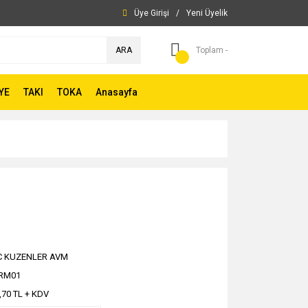
Üye Girişi
/
Yeni Üyelik
ARA
Toplam -
YE
TAKI
TOKA
Anasayfa
C KUZENLER AVM
RM01
,70 TL + KDV