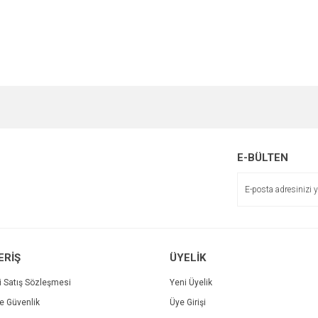
e diğer konularda yetersiz gördüğünüz noktaları öneri formunu kullanarak tarafımı
Bu ürüne ilk yorumu siz yapın!
r.
Yorum Yaz
E-BÜLTEN
ERİŞ
ÜYELİK
i Satış Sözleşmesi
Yeni Üyelik
ve Güvenlik
Üye Girişi
Gönder