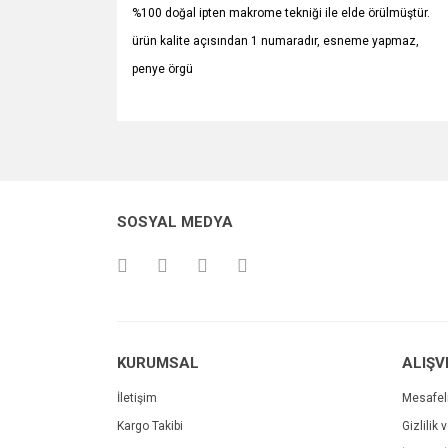
%100 doğal ipten makrome tekniği ile elde örülmüştür.
ürün kalite açısından 1 numaradır, esneme yapmaz,
penye örgü
Bu ürünün fiyat bilgisi, resim, ürün açıklamalarında v
Görüş ve önerileriniz için teşekkür ederiz.
Ürün resmi kalitesiz, bozuk veya görüntülenemiyo
SOSYAL MEDYA
Ürün açıklamasında eksik bilgiler bulunuyor.
Ürün bilgilerinde hatalar bulunuyor.
Ürün fiyatı diğer sitelerden daha pahalı.
Bu ürüne benzer farklı alternatifler olmalı.
KURUMSAL
ALIŞV
İletişim
Mesafel
Kargo Takibi
Gizlilik 