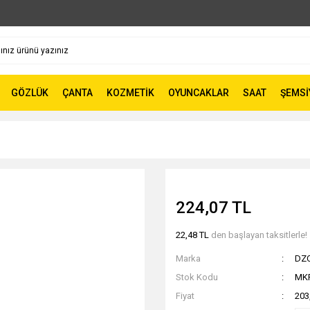
GÖZLÜK
ÇANTA
KOZMETİK
OYUNCAKLAR
SAAT
ŞEMSİ
224,07 TL
22,48 TL
den başlayan taksitlerle!
Marka
DZ
Stok Kodu
MK
Fiyat
203