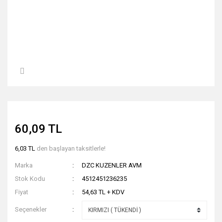
60,09 TL
6,03 TL
den başlayan taksitlerle!
Marka
DZC KUZENLER AVM
Stok Kodu
4512451236235
Fiyat
54,63 TL + KDV
Seçenekler