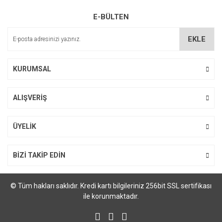
Ürün resmi kalitesiz, bozuk veya görüntülenemiyor.
E-BÜLTEN
Ürün açıklamasında eksik bilgiler bulunuyor.
Ürün bilgilerinde hatalar bulunuyor.
EKLE
Ürün fiyatı diğer sitelerden daha pahalı.
Bu ürüne benzer farklı alternatifler olmalı.
KURUMSAL
ALIŞVERİŞ
Gönder
ÜYELİK
BİZİ TAKİP EDİN
© Tüm hakları saklıdır. Kredi kartı bilgileriniz 256bit SSL sertifikası
ile korunmaktadır.