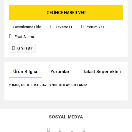
GELİNCE HABER VER
Tavsiye Et
Yorum Yaz
Fiyat Alarmı
Karşılaştır
Ürün Bilgisi
Yorumlar
Taksit Seçenekleri
YUMUŞAK DOKUSU SAYESINDE KOLAY KULLANIM
Bu ürünün fiyat bilgisi, resim, ürün açıklamalarında ve diğer
konularda yetersiz gördüğünüz noktaları öneri formunu
Bu ürüne ilk yorumu siz yapın!
kullanarak tarafımıza iletebilirsiniz.
SOSYAL MEDYA
Görüş ve önerileriniz için teşekkür ederiz.
Yorum Yaz