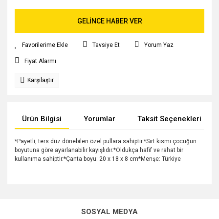
GELİNCE HABER VER
Tavsiye Et
Yorum Yaz
Fiyat Alarmı
Karşılaştır
Ürün Bilgisi
Yorumlar
Taksit Seçenekleri
*Payetli, ters düz dönebilen özel pullara sahiptir.*Sırt kısmı çocuğun
boyutuna göre ayarlanabilir kayışlıdır.*Oldukça hafif ve rahat bir
kullanıma sahiptir.*Çanta boyu: 20 x 18 x 8 cm*Menşe: Türkiye
Bu ürünün fiyat bilgisi, resim, ürün açıklamalarında ve diğer
konularda yetersiz gördüğünüz noktaları öneri formunu
Bu ürüne ilk yorumu siz yapın!
kullanarak tarafımıza iletebilirsiniz.
SOSYAL MEDYA
Görüş ve önerileriniz için teşekkür ederiz.