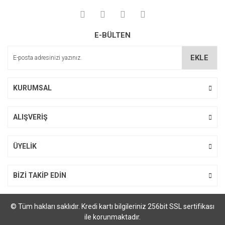
Yorum Yaz
Ürün resmi kalitesiz, bozuk veya görüntülenemiyor.
E-BÜLTEN
Ürün açıklamasında eksik bilgiler bulunuyor.
Ürün bilgilerinde hatalar bulunuyor.
EKLE
Ürün fiyatı diğer sitelerden daha pahalı.
Bu ürüne benzer farklı alternatifler olmalı.
KURUMSAL
ALIŞVERİŞ
Gönder
ÜYELİK
BİZİ TAKİP EDİN
© Tüm hakları saklıdır. Kredi kartı bilgileriniz 256bit SSL sertifikası
ile korunmaktadır.