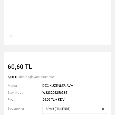
60,60 TL
6,08 TL
den başlayan taksitlerle!
Marka
DZC KUZENLER AVM
Stok Kodu
W323201256235
Fiyat
55,09 TL + KDV
Seçenekler