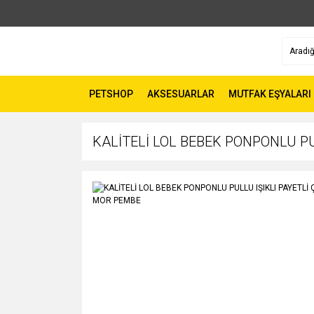
PETSHOP
AKSESUARLAR
MUTFAK EŞYALARI
KALİTELİ LOL BEBEK PONPONLU P