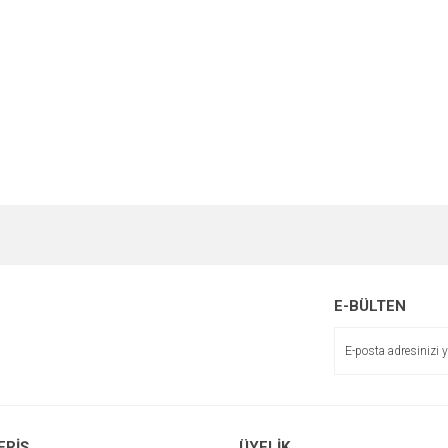
e diğer konularda yetersiz gördüğünüz noktaları öneri formunu kullanarak tarafımı
Bu ürüne ilk yorumu siz yapın!
r.
Yorum Yaz
E-BÜLTEN
ERİŞ
ÜYELİK