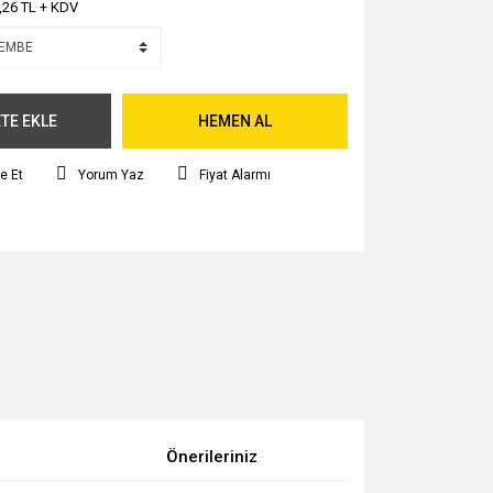
,26 TL + KDV
TE EKLE
HEMEN AL
e Et
Yorum Yaz
Fiyat Alarmı
Önerileriniz