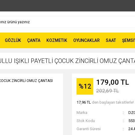
GÖZLÜK
ÇANTA
KOZMETİK
OYUNCAKLAR
SAAT
ŞEMSİ
ULLU IŞIKLI PAYETLİ ÇOCUK ZİNCİRLİ OMUZ ÇAN
179,00 TL
%12
202,69 TL
17,96 TL
den başlayan taksitlerle!
Marka
DZ
Stok Kodu
553
Garanti Süresi
24 