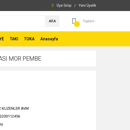
Üye Girişi
/
Yeni Üyelik
ARA
Toplam -
YE
TAKI
TOKA
Anasayfa
TASI MOR PEMBE
C KUZENLER AVM
2200112456
Ay