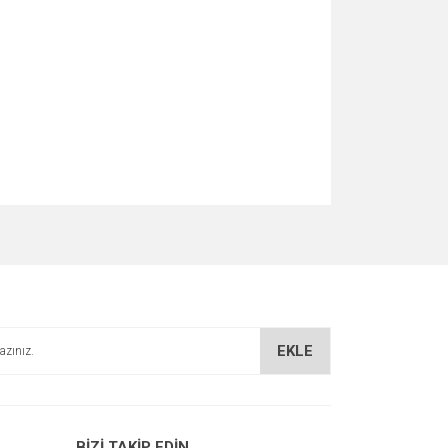
za iletebilirsiniz.
EKLE
BİZİ TAKİP EDİN