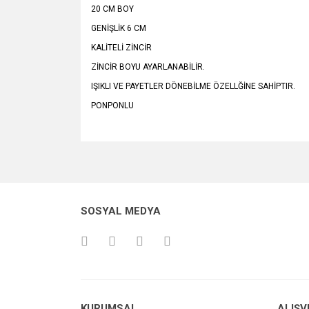
20 CM BOY
GENİŞLİK 6 CM
KALİTELİ ZİNCİR
ZİNCİR BOYU AYARLANABİLİR.
IŞIKLI VE PAYETLER DÖNEBİLME ÖZELLĞİNE SAHİPTIR.
PONPONLU
Bu ürünün fiyat bilgisi, resim, ürün açıklamalarında v
Görüş ve önerileriniz için teşekkür ederiz.
Ürün resmi kalitesiz, bozuk veya görüntülenemiyo
SOSYAL MEDYA
Ürün açıklamasında eksik bilgiler bulunuyor.
Ürün bilgilerinde hatalar bulunuyor.
Ürün fiyatı diğer sitelerden daha pahalı.
Bu ürüne benzer farklı alternatifler olmalı.
KURUMSAL
ALIŞV