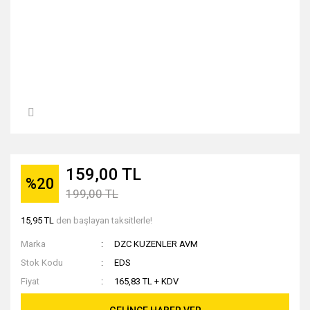
159,00 TL
%20
199,00 TL
15,95 TL
den başlayan taksitlerle!
Marka
DZC KUZENLER AVM
Stok Kodu
EDS
Fiyat
165,83 TL + KDV