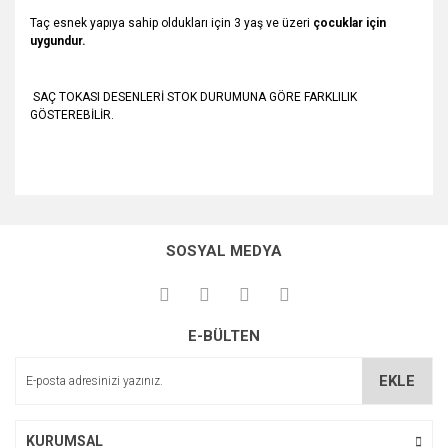
Taç esnek yapıya sahip oldukları için 3 yaş ve üzeri
çocuklar için
uygundur.
SAÇ TOKASI DESENLERİ STOK DURUMUNA GÖRE FARKLILIK
GÖSTEREBİLİR.
Bu ürünün fiyat bilgisi, resim, ürün açıklamalarında ve diğer
konularda yetersiz gördüğünüz noktaları öneri formunu
Bu ürüne ilk yorumu siz yapın!
kullanarak tarafımıza iletebilirsiniz.
SOSYAL MEDYA
Görüş ve önerileriniz için teşekkür ederiz.
Yorum Yaz
Ürün resmi kalitesiz, bozuk veya görüntülenemiyor.
E-BÜLTEN
Ürün açıklamasında eksik bilgiler bulunuyor.
Ürün bilgilerinde hatalar bulunuyor.
EKLE
Ürün fiyatı diğer sitelerden daha pahalı.
Bu ürüne benzer farklı alternatifler olmalı.
KURUMSAL