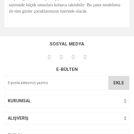
sayesinde küçük omuzlara kolayca takılabilir. Bu çanta modelimiz
ile tüm gözler çocuklarımızın üzerinde olacak.
Bu ürünün fiyat bilgisi, resim, ürün açıklamalarında ve diğer
konularda yetersiz gördüğünüz noktaları öneri formunu
Bu ürüne ilk yorumu siz yapın!
kullanarak tarafımıza iletebilirsiniz.
SOSYAL MEDYA
Görüş ve önerileriniz için teşekkür ederiz.
Yorum Yaz
Ürün resmi kalitesiz, bozuk veya görüntülenemiyor.
E-BÜLTEN
Ürün açıklamasında eksik bilgiler bulunuyor.
Ürün bilgilerinde hatalar bulunuyor.
EKLE
Ürün fiyatı diğer sitelerden daha pahalı.
Bu ürüne benzer farklı alternatifler olmalı.
KURUMSAL
ALIŞVERİŞ