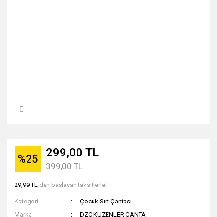
299,00 TL
%25
399,00 TL
29,99 TL
den başlayan taksitlerle!
Kategori
Çocuk Sırt Çantası
Marka
DZC KUZENLER ÇANTA