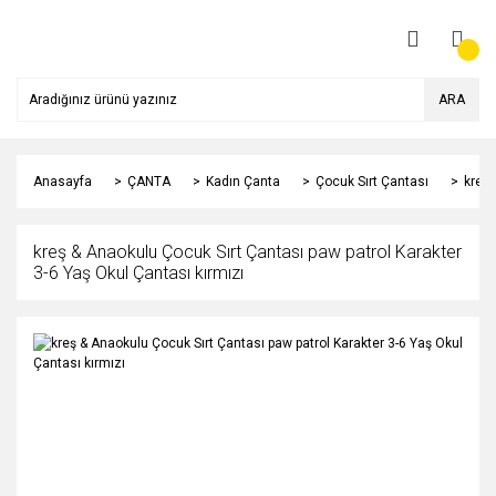
ARA
Anasayfa
ÇANTA
Kadın Çanta
Çocuk Sırt Çantası
kreş 
kreş & Anaokulu Çocuk Sırt Çantası paw patrol Karakter
3-6 Yaş Okul Çantası kırmızı