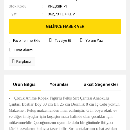
Stok Kodu
KREŞSIRT-1
Fiyat
362,73 TL + KDV
GELİNCE HABER VER
Tavsiye Et
Yorum Yaz
Fiyat Alarmı
Karşılaştır
Ürün Bilgisi
Yorumlar
Taksit Seçenekleri
Çocuk Anime Köpek Figürlü Peluş Sırt Çantası Anaokulu
Çantası Ebatlar Boy 30 cm En 25 cm Derinlik 8 cm İç Cebi yoktur.
Malzeme : Peluş malzemenden imal edilmiştir. Gün boyu okul, ev
ve diğer ihtiyaçlar için koşuşturmaca halinde olan çocuklar için
mükemmeldir. Çocuğunuzun oyun ile dolu bir gününde ihtiyacı
küçük eşyalarını kolayca taşıyabilir. Sırt çantalarının rahat askıları