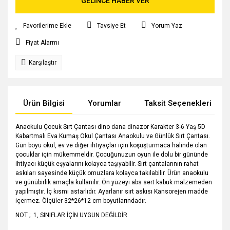
GELİNCE HABER VER
Tavsiye Et
Yorum Yaz
Fiyat Alarmı
Karşılaştır
Ürün Bilgisi
Yorumlar
Taksit Seçenekleri
Anaokulu Çocuk Sırt Çantası dino dana dinazor Karakter 3-6 Yaş 5D
Kabartmalı Eva Kumaş Okul Çantası Anaokulu ve Günlük Sırt Çantası.
Gün boyu okul, ev ve diğer ihtiyaçlar için koşuşturmaca halinde olan
çocuklar için mükemmeldir. Çocuğunuzun oyun ile dolu bir gününde
ihtiyacı küçük eşyalarını kolayca taşıyabilir. Sırt çantalarının rahat
askıları sayesinde küçük omuzlara kolayca takılabilir. Ürün anaokulu
ve günübirlik amaçla kullanılır. Ön yüzeyi abs sert kabuk malzemeden
yapılmıştır. İç kısmı astarlıdır. Ayarlanır sırt askısı Kansorejen madde
içermez. Ölçüler 32*26*12 cm boyutlarındadır.
NOT ; 1, SINIFLAR İÇİN UYGUN DEĞİLDİR