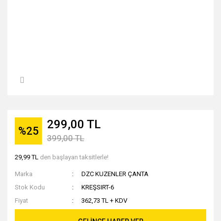
299,00 TL
%25
399,00 TL
29,99 TL
den başlayan taksitlerle!
Marka
DZC KUZENLER ÇANTA
Stok Kodu
KREŞSIRT-6
Fiyat
362,73 TL + KDV