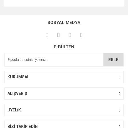
Bu ürünün fiyat bilgisi, resim, ürün açıklamalarında ve diğer
konularda yetersiz gördüğünüz noktaları öneri formunu
Bu ürüne ilk yorumu siz yapın!
kullanarak tarafımıza iletebilirsiniz.
SOSYAL MEDYA
Görüş ve önerileriniz için teşekkür ederiz.
Yorum Yaz
Ürün resmi kalitesiz, bozuk veya görüntülenemiyor.
E-BÜLTEN
Ürün açıklamasında eksik bilgiler bulunuyor.
Ürün bilgilerinde hatalar bulunuyor.
EKLE
Ürün fiyatı diğer sitelerden daha pahalı.
Bu ürüne benzer farklı alternatifler olmalı.
KURUMSAL
ALIŞVERİŞ
Gönder
ÜYELİK
BİZİ TAKİP EDİN