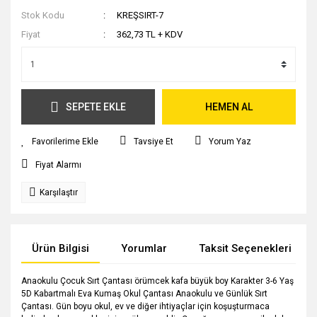
Stok Kodu
KREŞSIRT-7
Fiyat
362,73 TL + KDV
SEPETE EKLE
HEMEN AL
Tavsiye Et
Yorum Yaz
Fiyat Alarmı
Karşılaştır
Ürün Bilgisi
Yorumlar
Taksit Seçenekleri
Anaokulu Çocuk Sırt Çantası örümcek kafa büyük boy Karakter 3-6 Yaş
5D Kabartmalı Eva Kumaş Okul Çantası Anaokulu ve Günlük Sırt
Çantası. Gün boyu okul, ev ve diğer ihtiyaçlar için koşuşturmaca