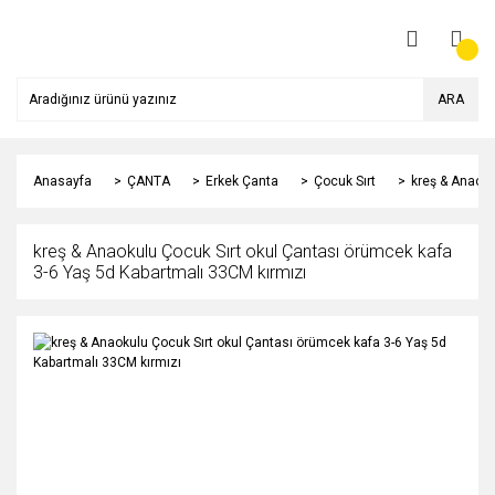
ARA
Anasayfa
ÇANTA
Erkek Çanta
Çocuk Sırt
kreş & Anaoku
kreş & Anaokulu Çocuk Sırt okul Çantası örümcek kafa
3-6 Yaş 5d Kabartmalı 33CM kırmızı