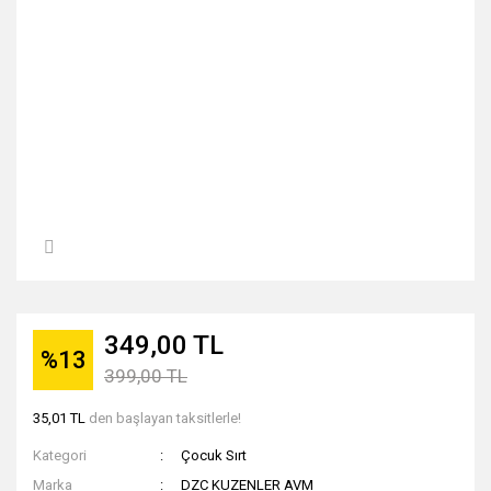
349,00 TL
%13
399,00 TL
35,01 TL
den başlayan taksitlerle!
Kategori
Çocuk Sırt
Marka
DZC KUZENLER AVM