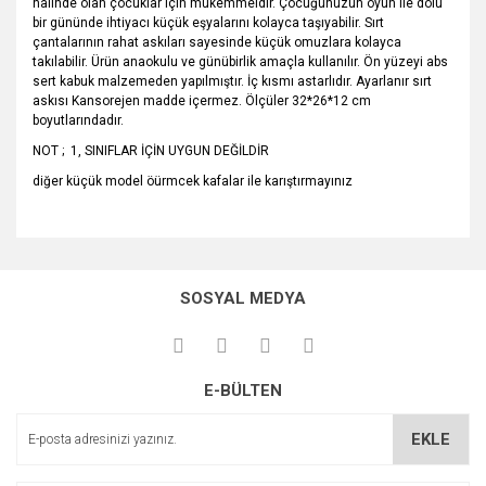
halinde olan çocuklar için mükemmeldir. Çocuğunuzun oyun ile dolu
bir gününde ihtiyacı küçük eşyalarını kolayca taşıyabilir. Sırt
çantalarının rahat askıları sayesinde küçük omuzlara kolayca
takılabilir. Ürün anaokulu ve günübirlik amaçla kullanılır. Ön yüzeyi abs
sert kabuk malzemeden yapılmıştır. İç kısmı astarlıdır. Ayarlanır sırt
askısı Kansorejen madde içermez. Ölçüler 32*26*12 cm
boyutlarındadır.
NOT ; 1, SINIFLAR İÇİN UYGUN DEĞİLDİR
diğer küçük model öürmcek kafalar ile karıştırmayınız
Bu ürünün fiyat bilgisi, resim, ürün açıklamalarında ve diğer
konularda yetersiz gördüğünüz noktaları öneri formunu
Bu ürüne ilk yorumu siz yapın!
kullanarak tarafımıza iletebilirsiniz.
SOSYAL MEDYA
Görüş ve önerileriniz için teşekkür ederiz.
Yorum Yaz
Ürün resmi kalitesiz, bozuk veya görüntülenemiyor.
E-BÜLTEN
Ürün açıklamasında eksik bilgiler bulunuyor.
Ürün bilgilerinde hatalar bulunuyor.
EKLE
Ürün fiyatı diğer sitelerden daha pahalı.
Bu ürüne benzer farklı alternatifler olmalı.