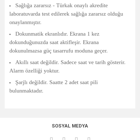
Sağlığa zararsız - Türkak onaylı akredite
laboratuvarda test edilerek sağlığa zararsız olduğu
onaylanmıştır.
Dokunmatik ekranlıdır. Ekrana 1 kez
dokunduğunuzda saat aktifleşir. Ekrana
dokunulmazsa güç tasarrufu moduna geçer.
Akıllı saat değildir. Sadece saat ve tarih gösterir.
Alarm özelliği yoktur.
Şarjlı değildir. Saatte 2 adet saat pili
bulunmaktadır.
Bu ürünün fiyat bilgisi, resim, ürün açıklamalarında ve diğer
konularda yetersiz gördüğünüz noktaları öneri formunu
Bu ürüne ilk yorumu siz yapın!
kullanarak tarafımıza iletebilirsiniz.
SOSYAL MEDYA
Görüş ve önerileriniz için teşekkür ederiz.
Yorum Yaz