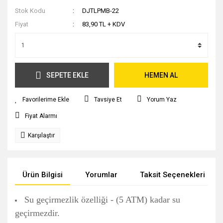
Stok Kodu
DJTLPMB-22
Fiyat
83,90 TL + KDV
SEPETE EKLE
HEMEN AL
Tavsiye Et
Yorum Yaz
Fiyat Alarmı
Karşılaştır
Ürün Bilgisi
Yorumlar
Taksit Seçenekleri
Su geçirmezlik özelliği - (5 ATM) kadar su
geçirmezdir.