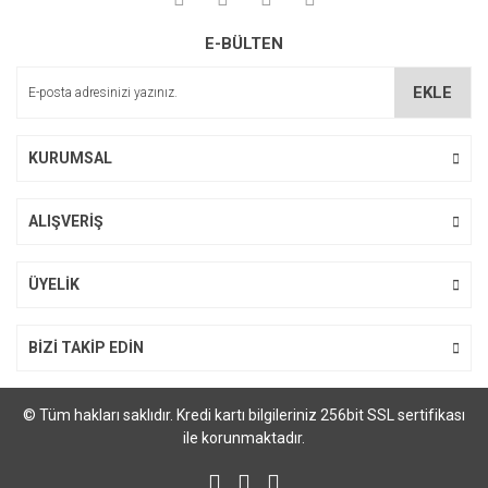
Ürün resmi kalitesiz, bozuk veya görüntülenemiyor.
E-BÜLTEN
Ürün açıklamasında eksik bilgiler bulunuyor.
Ürün bilgilerinde hatalar bulunuyor.
EKLE
Ürün fiyatı diğer sitelerden daha pahalı.
Bu ürüne benzer farklı alternatifler olmalı.
KURUMSAL
ALIŞVERİŞ
Gönder
ÜYELİK
BİZİ TAKİP EDİN
© Tüm hakları saklıdır. Kredi kartı bilgileriniz 256bit SSL sertifikası
ile korunmaktadır.