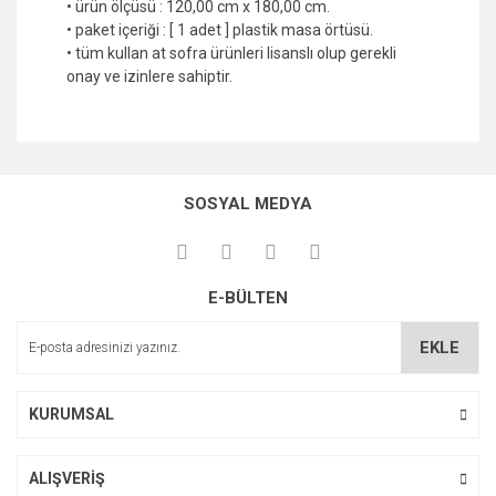
• ürün ölçüsü : 120,00 cm x 180,00 cm.
• paket içeriği : [ 1 adet ] plastik masa örtüsü.
• tüm kullan at sofra ürünleri lisanslı olup gerekli
onay ve izinlere sahiptir.
Bu ürünün fiyat bilgisi, resim, ürün açıklamalarında ve diğer
konularda yetersiz gördüğünüz noktaları öneri formunu
Bu ürüne ilk yorumu siz yapın!
kullanarak tarafımıza iletebilirsiniz.
SOSYAL MEDYA
Görüş ve önerileriniz için teşekkür ederiz.
Yorum Yaz
Ürün resmi kalitesiz, bozuk veya görüntülenemiyor.
E-BÜLTEN
Ürün açıklamasında eksik bilgiler bulunuyor.
Ürün bilgilerinde hatalar bulunuyor.
EKLE
Ürün fiyatı diğer sitelerden daha pahalı.
Bu ürüne benzer farklı alternatifler olmalı.
KURUMSAL
ALIŞVERİŞ