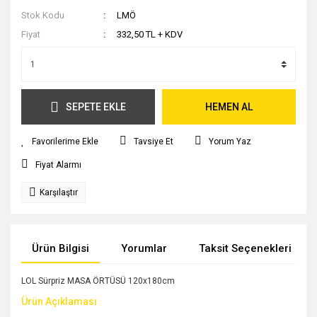
Stok Kodu
LMÖ
Fiyat
332,50 TL + KDV
SEPETE EKLE
HEMEN AL
Tavsiye Et
Yorum Yaz
Fiyat Alarmı
Karşılaştır
Ürün Bilgisi
Yorumlar
Taksit Seçenekleri
LOL Sürpriz MASA ÖRTÜSÜ 120x180cm
Ürün Açıklaması