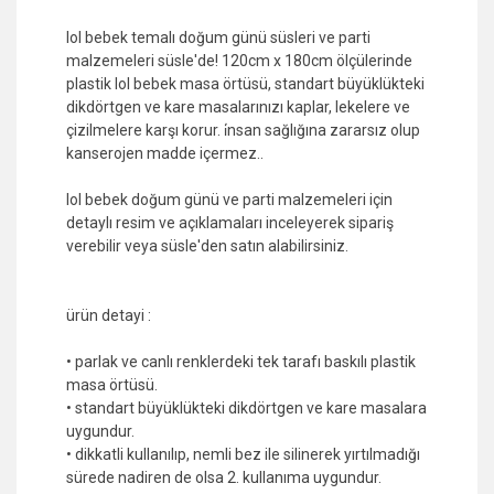
lol bebek temalı doğum günü süsleri ve parti
malzemeleri süsle'de! 120cm x 180cm ölçülerinde
plastik lol bebek masa örtüsü, standart büyüklükteki
dikdörtgen ve kare masalarınızı kaplar, lekelere ve
çizilmelere karşı korur. i̇nsan sağlığına zararsız olup
kanserojen madde içermez..
lol bebek doğum günü ve parti malzemeleri için
detaylı resim ve açıklamaları inceleyerek sipariş
verebilir veya süsle'den satın alabilirsiniz.
ürün detayi :
• parlak ve canlı renklerdeki tek tarafı baskılı plastik
masa örtüsü.
• standart büyüklükteki dikdörtgen ve kare masalara
uygundur.
• dikkatli kullanılıp, nemli bez ile silinerek yırtılmadığı
sürede nadiren de olsa 2. kullanıma uygundur.