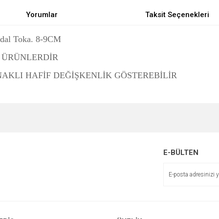
Yorumlar
Taksit Seçenekleri
al Toka. 8-9CM
I ÜRÜNLERDİR
AKLI HAFİF DEĞİŞKENLİK GÖSTEREBİLİR
e diğer konularda yetersiz gördüğünüz noktaları öneri formunu kullanarak tarafımı
Bu ürüne ilk yorumu siz yapın!
r.
Yorum Yaz
E-BÜLTEN