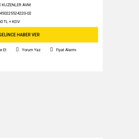
C KUZENLER AVM
450225524220-02
50 TL + KDV
GELİNCE HABER VER
e Et
Yorum Yaz
Fiyat Alarmı