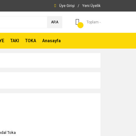
Üye Girişi
/
Yeni Üyelik
ARA
Toplam -
YE
TAKI
TOKA
Anasayfa
dal Toka