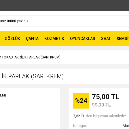
GÖZLÜK
ÇANTA
KOZMETİK
OYUNCAKLAR
SAAT
ŞEMSİ
TOKASI AKRİLİK PARLAK (SARI KREM)
İK PARLAK (SARI KREM)
75,00 TL
%24
99,00 TL
7,52 TL
den başlayan taksitlerle!
Kategori
Man