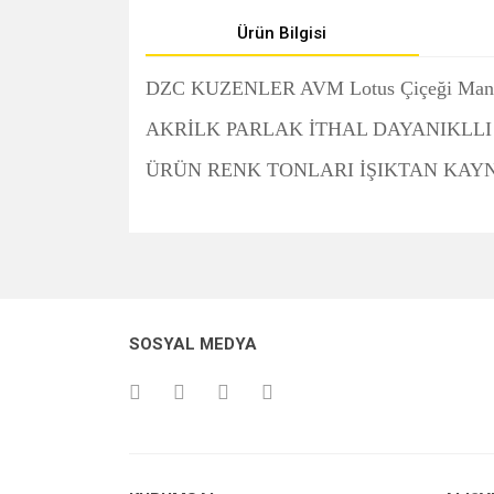
Ürün Bilgisi
DZC KUZENLER AVM Lotus Çiçeği Mand
AKRİLK PARLAK İTHAL DAYANIKLL
ÜRÜN RENK TONLARI İŞIKTAN KAYN
Bu ürünün fiyat bilgisi, resim, ürün açıklamalarında v
Görüş ve önerileriniz için teşekkür ederiz.
Ürün resmi kalitesiz, bozuk veya görüntülenemiyo
SOSYAL MEDYA
Ürün açıklamasında eksik bilgiler bulunuyor.
Ürün bilgilerinde hatalar bulunuyor.
Ürün fiyatı diğer sitelerden daha pahalı.
Bu ürüne benzer farklı alternatifler olmalı.