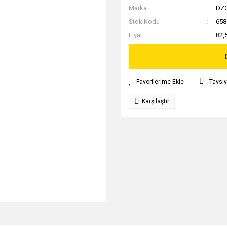
Marka
DZ
Stok Kodu
658
Fiyat
82,
Tavsiy
Karşılaştır