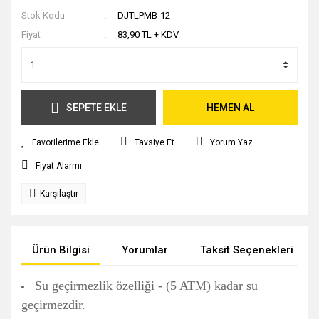
Stok Kodu
DJTLPMB-12
Fiyat
83,90 TL + KDV
SEPETE EKLE
HEMEN AL
Tavsiye Et
Yorum Yaz
Fiyat Alarmı
Karşılaştır
Ürün Bilgisi
Yorumlar
Taksit Seçenekleri
Su geçirmezlik özelliği - (5 ATM) kadar su
geçirmezdir.