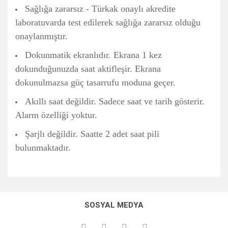
Sağlığa zararsız - Türkak onaylı akredite
laboratuvarda test edilerek sağlığa zararsız olduğu
onaylanmıştır.
Dokunmatik ekranlıdır. Ekrana 1 kez
dokunduğunuzda saat aktifleşir. Ekrana
dokunulmazsa güç tasarrufu moduna geçer.
Akıllı saat değildir. Sadece saat ve tarih gösterir.
Alarm özelliği yoktur.
Şarjlı değildir. Saatte 2 adet saat pili
bulunmaktadır.
Bu ürünün fiyat bilgisi, resim, ürün açıklamalarında ve diğer
konularda yetersiz gördüğünüz noktaları öneri formunu
Bu ürüne ilk yorumu siz yapın!
kullanarak tarafımıza iletebilirsiniz.
SOSYAL MEDYA
Görüş ve önerileriniz için teşekkür ederiz.
Yorum Yaz