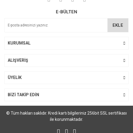
Ürün resmi kalitesiz, bozuk veya görüntülenemiyor.
E-BÜLTEN
Ürün açıklamasında eksik bilgiler bulunuyor.
Ürün bilgilerinde hatalar bulunuyor.
EKLE
Ürün fiyatı diğer sitelerden daha pahalı.
Bu ürüne benzer farklı alternatifler olmalı.
KURUMSAL
ALIŞVERİŞ
Gönder
ÜYELİK
BİZİ TAKİP EDİN
© Tüm hakları saklıdır. Kredi kartı bilgileriniz 256bit SSL sertifikası
ile korunmaktadır.