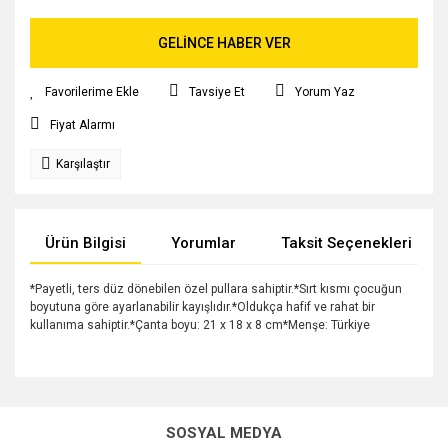
GELİNCE HABER VER
Tavsiye Et
Yorum Yaz
Fiyat Alarmı
Karşılaştır
Ürün Bilgisi
Yorumlar
Taksit Seçenekleri
*Payetli, ters düz dönebilen özel pullara sahiptir.*Sırt kısmı çocuğun
boyutuna göre ayarlanabilir kayışlıdır.*Oldukça hafif ve rahat bir
kullanıma sahiptir.*Çanta boyu: 21 x 18 x 8 cm*Menşe: Türkiye
Bu ürünün fiyat bilgisi, resim, ürün açıklamalarında ve diğer
konularda yetersiz gördüğünüz noktaları öneri formunu
Bu ürüne ilk yorumu siz yapın!
kullanarak tarafımıza iletebilirsiniz.
SOSYAL MEDYA
Görüş ve önerileriniz için teşekkür ederiz.