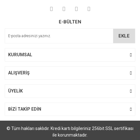
Yorum Yaz
Ürün resmi kalitesiz, bozuk veya görüntülenemiyor.
E-BÜLTEN
Ürün açıklamasında eksik bilgiler bulunuyor.
Ürün bilgilerinde hatalar bulunuyor.
EKLE
Ürün fiyatı diğer sitelerden daha pahalı.
Bu ürüne benzer farklı alternatifler olmalı.
KURUMSAL
ALIŞVERİŞ
Gönder
ÜYELİK
BİZİ TAKİP EDİN
© Tüm hakları saklıdır. Kredi kartı bilgileriniz 256bit SSL sertifikası
ile korunmaktadır.