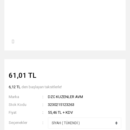
61,01 TL
6,12 TL
den başlayan taksitlerle!
Marka
DZC KUZENLER AVM
Stok Kodu
3230215123263
Fiyat
55,46 TL + KDV
Seçenekler