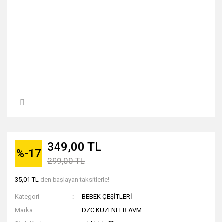
349,00 TL
%-17
299,00 TL
35,01 TL
den başlayan taksitlerle!
Kategori
BEBEK ÇEŞİTLERİ
Marka
DZC KUZENLER AVM