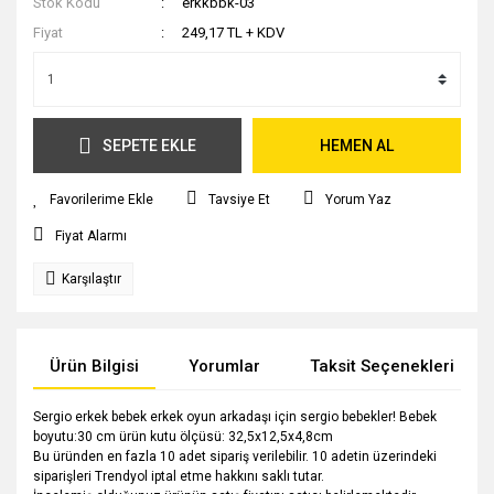
Stok Kodu
erkkbbk-03
Fiyat
249,17 TL + KDV
SEPETE EKLE
HEMEN AL
Tavsiye Et
Yorum Yaz
Fiyat Alarmı
Karşılaştır
Ürün Bilgisi
Yorumlar
Taksit Seçenekleri
Sergio erkek bebek erkek oyun arkadaşı için sergio bebekler! Bebek
boyutu:30 cm ürün kutu ölçüsü: 32,5x12,5x4,8cm
Bu üründen en fazla 10 adet sipariş verilebilir. 10 adetin üzerindeki
siparişleri Trendyol iptal etme hakkını saklı tutar.