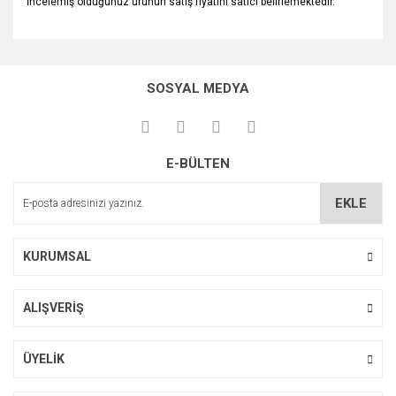
İncelemiş olduğunuz ürünün satış fiyatını satıcı belirlemektedir.
Bu ürünün fiyat bilgisi, resim, ürün açıklamalarında ve diğer
konularda yetersiz gördüğünüz noktaları öneri formunu
Bu ürüne ilk yorumu siz yapın!
kullanarak tarafımıza iletebilirsiniz.
SOSYAL MEDYA
Görüş ve önerileriniz için teşekkür ederiz.
Yorum Yaz
Ürün resmi kalitesiz, bozuk veya görüntülenemiyor.
E-BÜLTEN
Ürün açıklamasında eksik bilgiler bulunuyor.
Ürün bilgilerinde hatalar bulunuyor.
EKLE
Ürün fiyatı diğer sitelerden daha pahalı.
Bu ürüne benzer farklı alternatifler olmalı.
KURUMSAL
ALIŞVERİŞ
Gönder
ÜYELİK