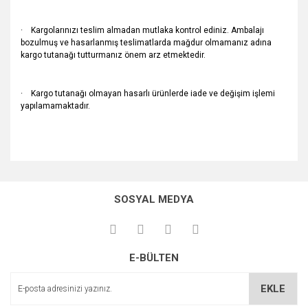
· Kargolarınızı teslim almadan mutlaka kontrol ediniz. Ambalajı
bozulmuş ve hasarlanmış teslimatlarda mağdur olmamanız adına
kargo tutanağı tutturmanız önem arz etmektedir.
· Kargo tutanağı olmayan hasarlı ürünlerde iade ve değişim işlemi
yapılamamaktadır.
Bu ürünün fiyat bilgisi, resim, ürün açıklamalarında ve diğer
konularda yetersiz gördüğünüz noktaları öneri formunu
Bu ürüne ilk yorumu siz yapın!
kullanarak tarafımıza iletebilirsiniz.
SOSYAL MEDYA
Görüş ve önerileriniz için teşekkür ederiz.
Yorum Yaz
Ürün resmi kalitesiz, bozuk veya görüntülenemiyor.
E-BÜLTEN
Ürün açıklamasında eksik bilgiler bulunuyor.
Ürün bilgilerinde hatalar bulunuyor.
EKLE
Ürün fiyatı diğer sitelerden daha pahalı.