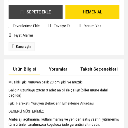
SEPETE EKLE
HEMEN AL
Tavsiye Et
Yorum Yaz
Fiyat Alarmı
Karşılaştır
Ürün Bilgisi
Yorumlar
Taksit Seçenekleri
Müzikli ışıklı yürüyen balık 23 cmışıklı ve müzikli
Balığın uzunluğu 23cm 3 adet aa pil ile çalışır.(piller ürüne dahil
değildir)
Işıklı Hareketli Yürüyen Bebeklerin Emekleme Arkadaşı
DEGERLİ MÜŞTERİMİZ;
Ambalajı açılmamış, kullanılmamış ve yeniden satış vasfını yitirmemiş
tüm ürünler tarafımızca koşulsuz iade garantisi altındadır.