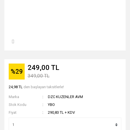
249,00 TL
%29
349,00 TL
24,98 TL
den başlayan taksitlerle!
Marka
DZC KUZENLER AVM
Stok Kodu
YBO
Fiyat
290,83 TL + KDV